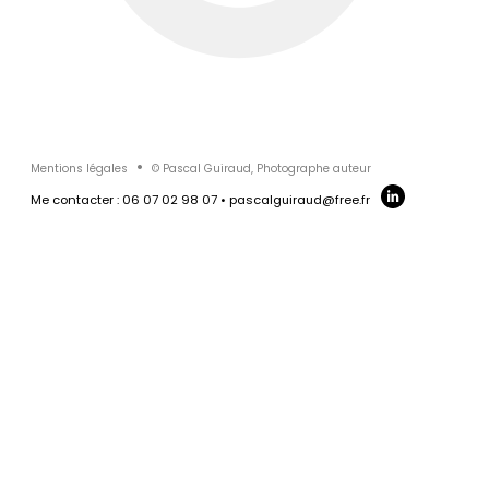
RBL-REI
AAS INDUSTRIE
MOBILUM
CRISTALLERIE ST
LOUIS
Mentions légales
© Pascal Guiraud, Photographe auteur
Me contacter : 06 07 02 98 07 • pascalguiraud@free.fr