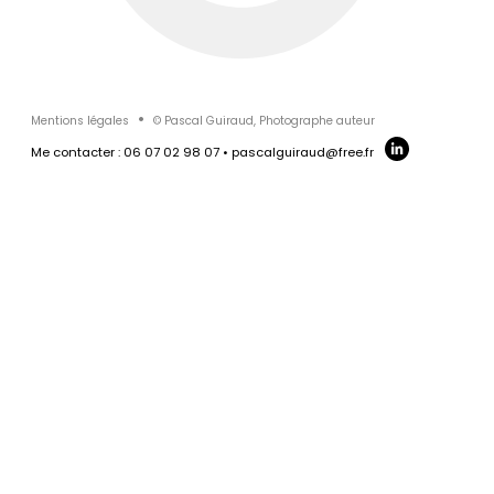
MAGAZINE
CONFIDENCES
Mentions légales
© Pascal Guiraud, Photographe auteur
Me contacter : 06 07 02 98 07 • pascalguiraud@free.fr