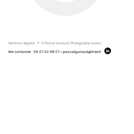
PHOTOGRAPHE -
PORTRAIT
LOGO HUMAIN &
PHOTOGRAPHE
CORPORATE
PHOTOGRAPHE
GROUPE
ÉVÉNEMENTIEL
REPORTAGE
CORPORATE
Mentions légales
© Pascal Guiraud, Photographe auteur
Me contacter : 06 07 02 98 07 • pascalguiraud@free.fr