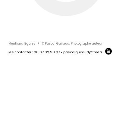
SAKATA FRANCE
TGS FRANCE
ICEPARC
JCI PAYS LE LA LOIRE
Mentions légales
© Pascal Guiraud, Photographe auteur
Me contacter : 06 07 02 98 07 • pascalguiraud@free.fr