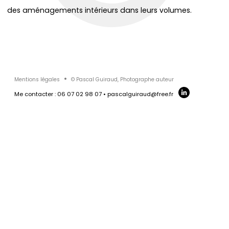
des aménagements intérieurs dans leurs volumes.
AGENCEMENT
LA MAISON DES
INTÉRIEUR C2A
ONDES
Mentions légales
© Pascal Guiraud, Photographe auteur
Me contacter : 06 07 02 98 07 • pascalguiraud@free.fr