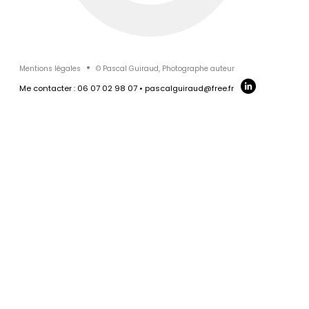
OFFICE NOTARIAL DE
L'ESTUAIRE
LIVLI
Mentions légales
© Pascal Guiraud, Photographe auteur
Me contacter : 06 07 02 98 07 • pascalguiraud@free.fr