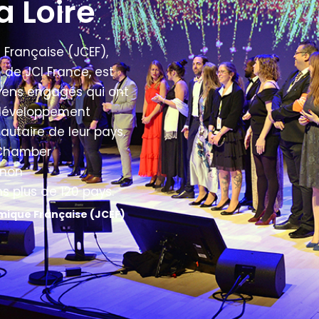
a Loire
Française (JCEF),
de JCI France, est
yens engagés qui ont
 développement
utaire de leur pays.
r Chamber
 non
 plus de 120 pays.
mique Française (JCEF)