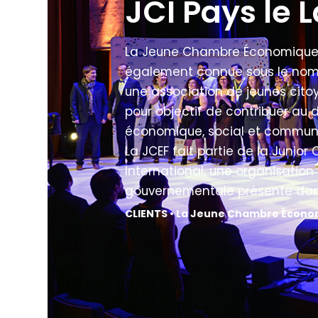
JCI Pays le L
La Jeune Chambre Économique 
également connue sous le nom 
une association de jeunes cito
pour objectif de contribuer au
économique, social et communa
La JCEF fait partie de la Junio
International, une organisation
gouvernementale présente dans
CLIENTS • La Jeune Chambre Écono